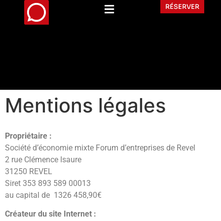
RÉSERVER
Mentions légales
Propriétaire :
Société d’économie mixte Forum d’entreprises de Revel
2 rue Clémence Isaure
31250 REVEL
Siret 353 893 589 00013
au capital de 1326 458,90€
Créateur du site Internet :